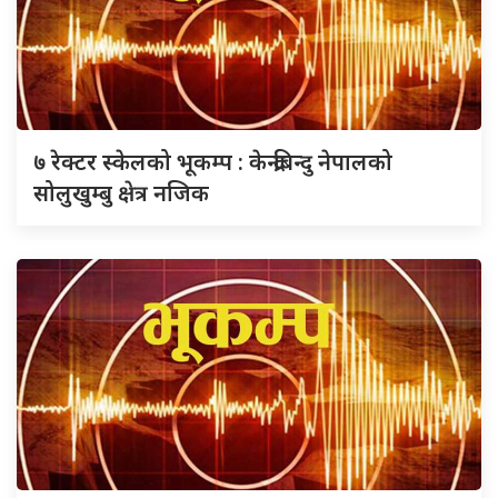
७ रेक्टर स्केलको भूकम्प : केन्द्रबिन्दु नेपालको
सोलुखुम्बु क्षेत्र नजिक