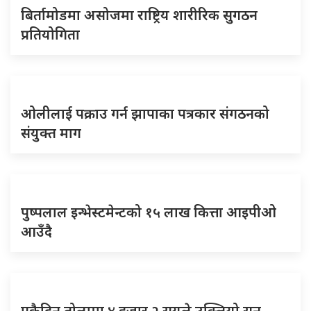
बिर्तामोडमा असोजमा राष्ट्रिय शारीरिक सुगठन
प्रतियोगिता
ओलीलाई पक्राउ गर्न झापाका पत्रकार संगठनको
संयुक्त माग
पुष्पलाल इन्भेस्टमेन्टको १५ लाख कित्ता आइपीओ
आउँदै
एकैदिन तोलामा ४ हजार २ सयले उक्लियो सुन