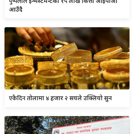
पुष्पलाल
इन्भेस्टमेन्टको १५ लाख कित्ता आइपीओ
आउँदै
एकैदिन
तोलामा ४ हजार २ सयले उक्लियो सुन