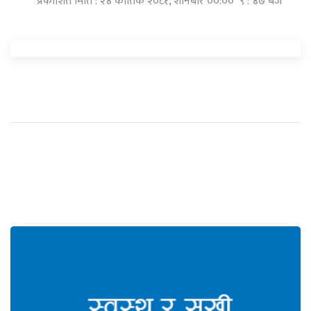
प्रकाशित मिति : २४ कार्तिक २०८१, शनिबार ००:०० ९ : ४७ बजे