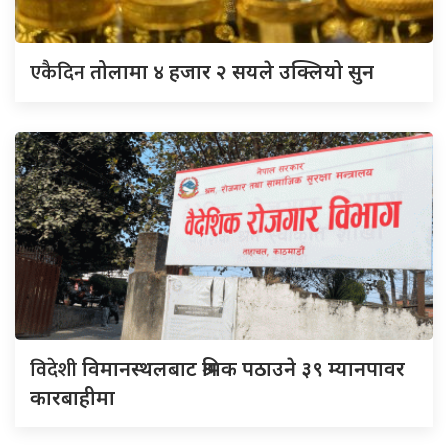
एकैदिन
तोलामा ४ हजार २ सयले उक्लियो सुन
विदेशी
विमानस्थलबाट श्रमिक पठाउने ३९ म्यानपावर
कारबाहीमा