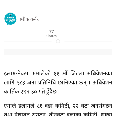
स्पीक कर्नर
77
Shares
इलाम
-नेकपा एमालेको ११ औँ जिल्ला अधिवेशनका
लागि ५८३ जना प्रतिनिधि छानिएका छन् । अधिवेशन
कार्तिक २९ र ३० गते हुँदैछ ।
एमाले इलामले ८१ वडा कमिटी, २२ वटा जनसंगठन
तथा पेशागत संगठन, तीनवटा इलाका कमिटी, शाखा