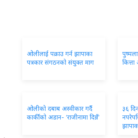
ओलीलाई पक्राउ गर्न झापाका
पुष्पल
पत्रकार संगठनको संयुक्त माग
कित्त
ओलीको दबाब अस्वीकार गर्दै
३६ दि
कार्कीको अडान- ‘राजीनामा दिन्नँ’
नपरेपछ
झापाक