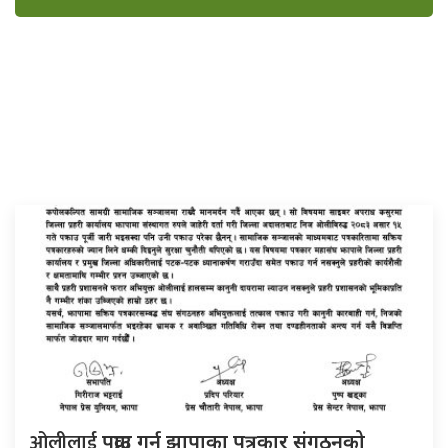
ओलीलाई
पक्राउ गर्न झापाका पत्रकार संगठनको