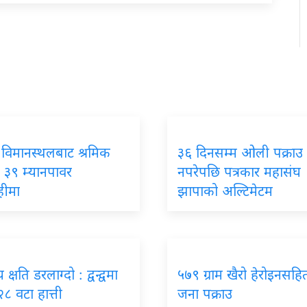
 विमानस्थलबाट श्रमिक
३६ दिनसम्म ओली पक्राउ
 ३९ म्यानपावर
नपरेपछि पत्रकार महासंघ
हीमा
झापाको अल्टिमेटम
क्षति डरलाग्दो : द्वन्द्वमा
५७९ ग्राम खैरो हेरोइनसहि
२८ वटा हात्ती
जना पक्राउ