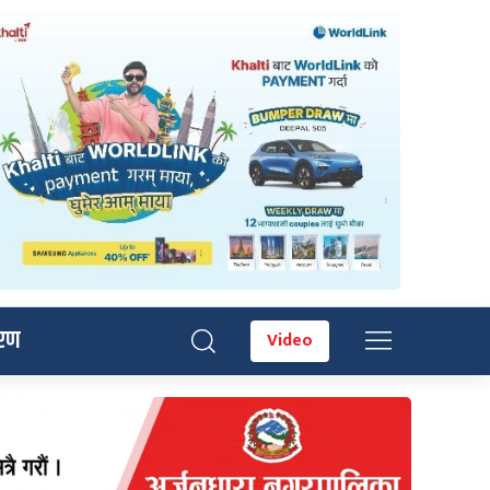
रण
Video