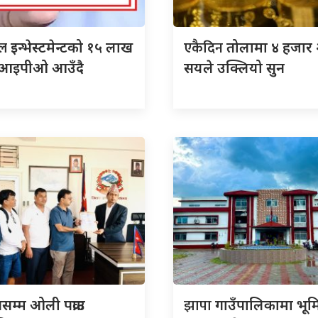
ाल
एकैदिन
इन्भेस्टमेन्टको १५ लाख
तोलामा ४ हजार 
ा आइपीओ आउँदै
सयले उक्लियो सुन
झापा
सम्म ओली पक्राउ
गाउँपालिकामा भूम