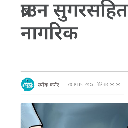
ब्राउन सुगरसह
नागरिक
१७ श्रावण २०८१, बिहिबार ००:००
स्पीक कर्नर