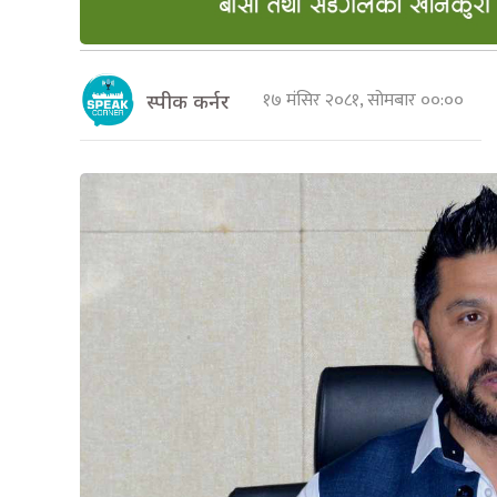
१७ मंसिर २०८१, सोमबार ००:००
स्पीक कर्नर