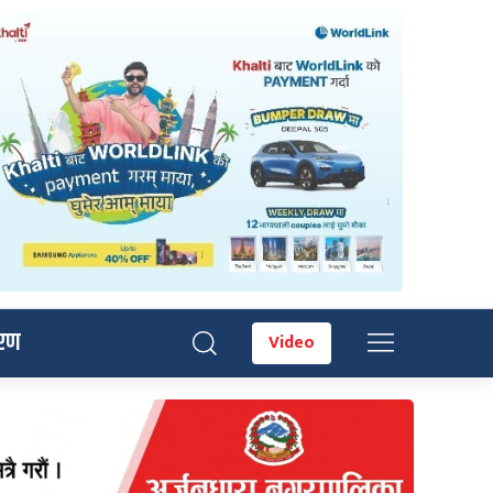
रण
Video