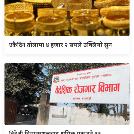
एकैदिन
तोलामा ४ हजार २ सयले उक्लियो सुन
विमानस्थलबाट श्रमिक पठाउने ३९