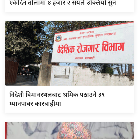
एकैदिन
तोलामा ४ हजार २ सयले उक्लियो सुन
विदेशी
विमानस्थलबाट श्रमिक पठाउने ३९
म्यानपावर कारबाहीमा