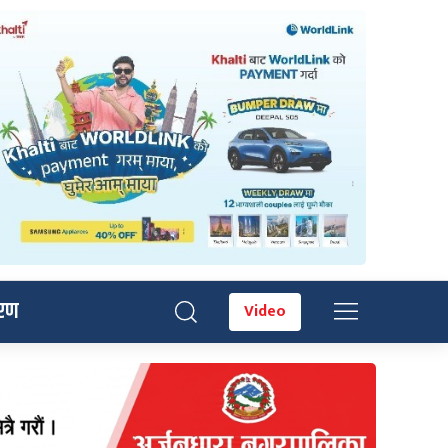
रण
Video