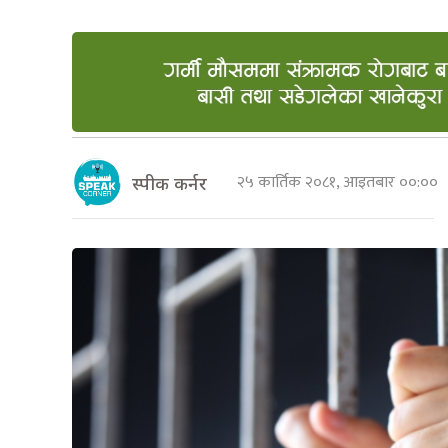
२५ कार्तिक २०८१, आइतबार ००:००
स्पीक कर्नर