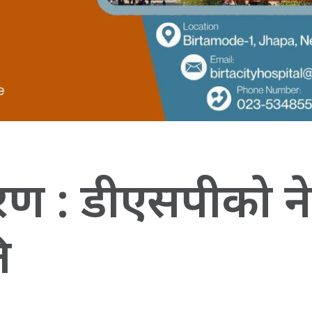
करण : डीएसपीको ने
ि