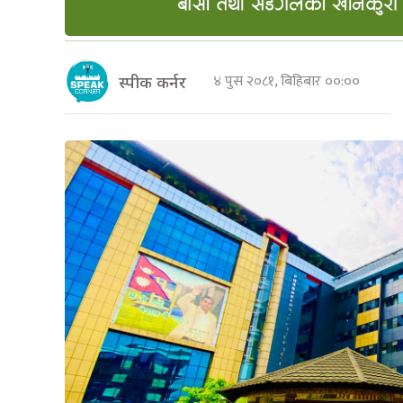
४ पुस २०८१, बिहिबार ००:००
स्पीक कर्नर