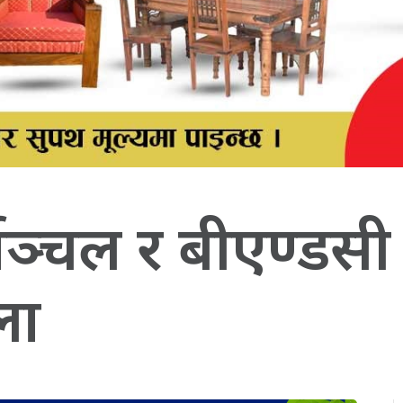
वाञ्चल र बीएण्डसी
ला