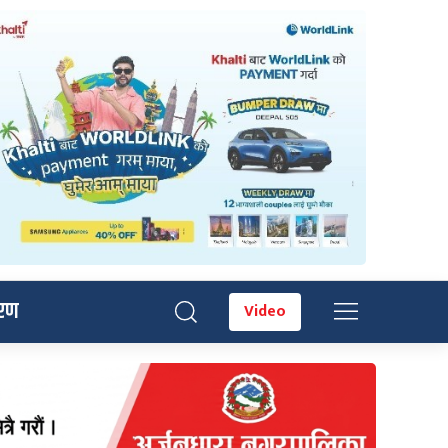
रण
Video