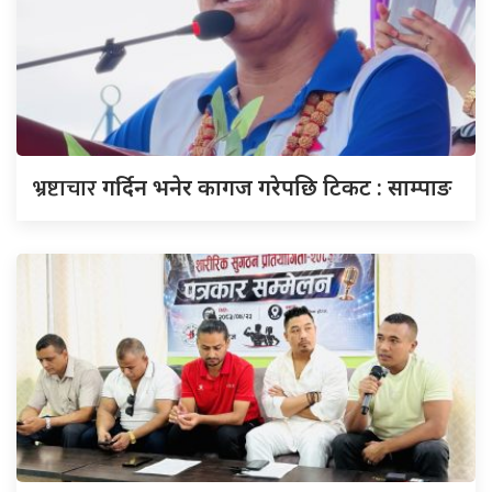
भ्रष्टाचार
गर्दिन भनेर कागज गरेपछि टिकट : साम्पाङ