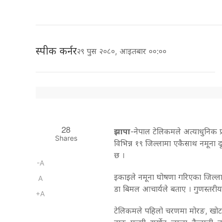
स्पीक कर्नर
२९ पुस २०८०, आइतबार ००:००
28
झापा
-नेपाल टेलिकमले अत्याधुनिक प्र
Shares
विभिन्न १९ जिल्लामा एकैसाथ नमूना 
छ ।
-A
इकाइले नमूना घोषणा गरिएका जिल्ला
A
डा बिमल आचार्यले बताए । गुणस्तरीय
+A
टेलिकमले पहिलो चरणमा मोरङ, खोटाङ