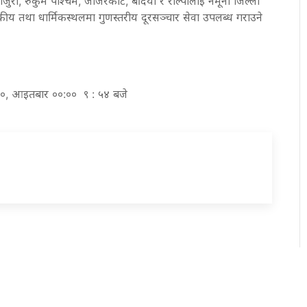
, बाजुरा, रुकुम पश्चिम, जाजरकोट, बर्दिया र रोल्पालाई नमूना जिल्ला
यटकीय तथा धार्मिकस्थलमा गुणस्तरीय दूरसञ्चार सेवा उपलब्ध गराउने
०८०, आइतबार ००:०० ९ : ५४ बजे