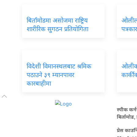
बिर्तामोडमा असोजमा राष्ट्रिय
ओलीला
शारीरिक सुगठन प्रतियोगिता
पत्रका
विदेशी विमानस्थलबाट श्रमिक
ओलीको
पठाउने ३९ म्यानपावर
कार्की
कारबाहीमा
स्पीक कर्न
बिर्तामोड,
प्रेस काउन