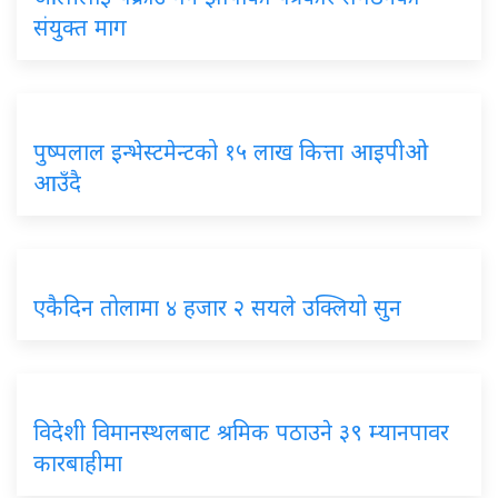
संयुक्त माग
पुष्पलाल इन्भेस्टमेन्टको १५ लाख कित्ता आइपीओ
आउँदै
एकैदिन तोलामा ४ हजार २ सयले उक्लियो सुन
विदेशी विमानस्थलबाट श्रमिक पठाउने ३९ म्यानपावर
कारबाहीमा