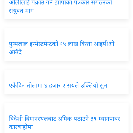
ओलीलाई पक्राउ गर्न झापाका पत्रकार संगठनको
संयुक्त माग
पुष्पलाल इन्भेस्टमेन्टको १५ लाख कित्ता आइपीओ
आउँदै
एकैदिन तोलामा ४ हजार २ सयले उक्लियो सुन
विदेशी विमानस्थलबाट श्रमिक पठाउने ३९ म्यानपावर
कारबाहीमा