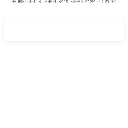
प्रकाशित मिति : २६ कार्तिक २०८१, सोमबार ००:०० ८ : ४९ बजे