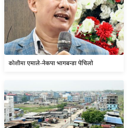
कोशीमा
एमाले-नेकपा भागबन्डा पेचिलो