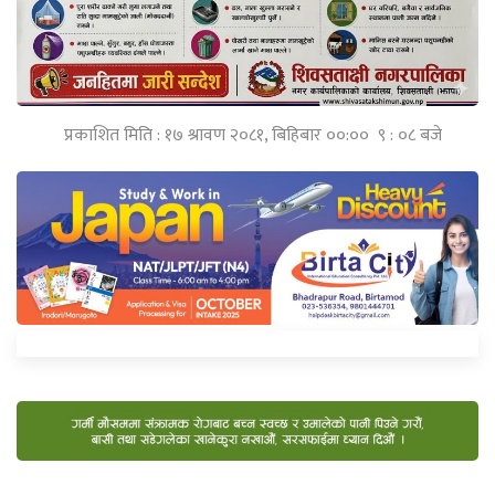
प्रकाशित मिति : १७ श्रावण २०८१, बिहिबार ००:०० ९ : ०८ बजे