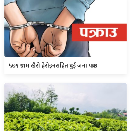
५७९
ग्राम खैरो हेरोइनसहित दुई जना पक्राउ