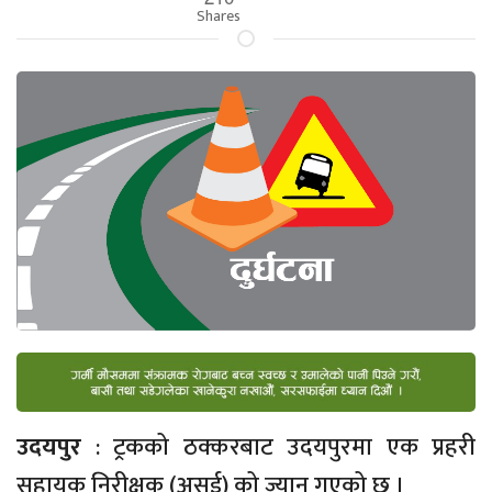
Shares
उदयपुर
: ट्रकको ठक्करबाट उदयपुरमा एक प्रहरी
सहायक निरीक्षक (असई) को ज्यान गएको छ ।