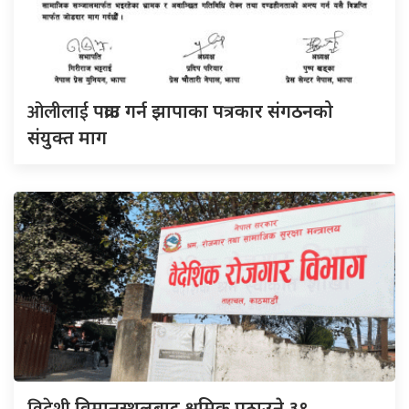
ओलीलाई
पक्राउ गर्न झापाका पत्रकार संगठनको
संयुक्त माग
विमानस्थलबाट श्रमिक पठाउने ३९