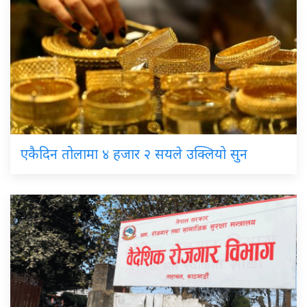
एकैदिन तोलामा ४ हजार २ सयले उक्लियो सुन