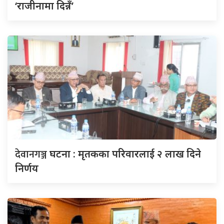
‘राजीनामा दिन्नँ’
देवानगञ्ज
घटना : मृतकका परिवारलाई २ लाख दिने
निर्णय