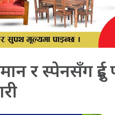
न र स्पेनसँग दुई प
ारी