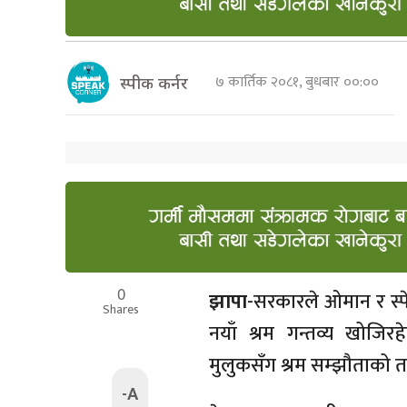
७ कार्तिक २०८१, बुधबार ००:००
स्पीक कर्नर
0
झापा
-सरकारले ओमान र स्पेन
Shares
नयाँ श्रम गन्तव्य खोजि
मुलुकसँग श्रम सम्झौताको त
-A