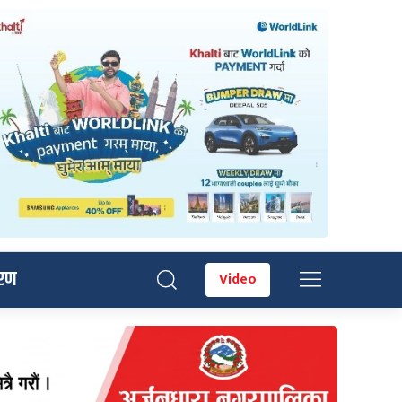
रण
Video