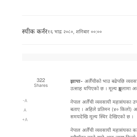
स्पीक कर्नर
१६ भाद्र २०८०, शनिबार ००:००
322
झापा-
अलैँचीको भाउ बढेपछि व्यवसा
Shares
उत्साह थपिएको छ । मूल्य श्रृङ्खलामा अ
-A
नेपाल अलैँची व्यवसायी महासंघका उपा
बताए । अहिले प्रतिमन (४० किलो) अ
A
समयदेखि मूल्य स्थिर देखिएको छ ।
+A
नेपाल अलैँची व्यवसायी महासंघका क