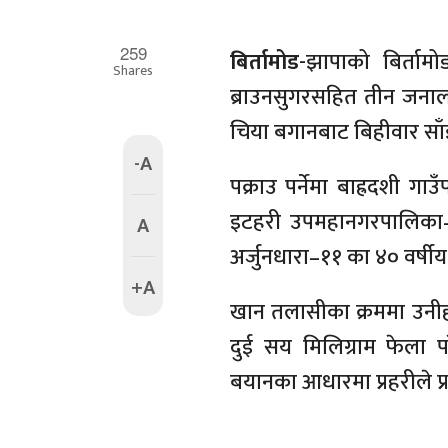
259
बिर्तामोड
-झापाको बिर्तामो
Shares
ब्राउनसुगरसहित तीन जनालाई
चिया बगानबाट बिहीवार साँ
-A
पक्राउ पर्नेमा बाह्रदशी ग
इटहरी उपमहानगरपालिका–१७
A
अर्जुनधारा–११ का ४० वर्षीय
+A
खान तलासीका क्रममा उनीह
दुई सय मिलिग्राम फेला 
बयानका आधारमा प्रहरीले प