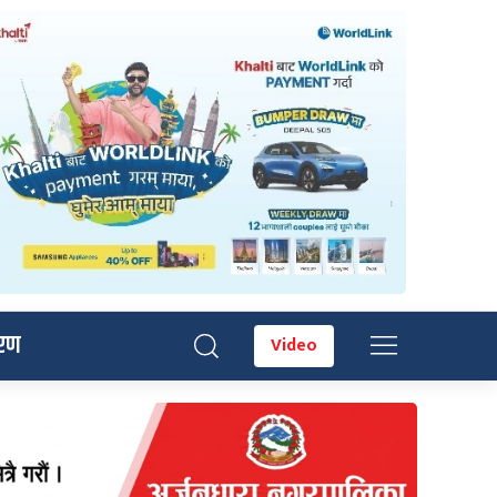
रण
Video