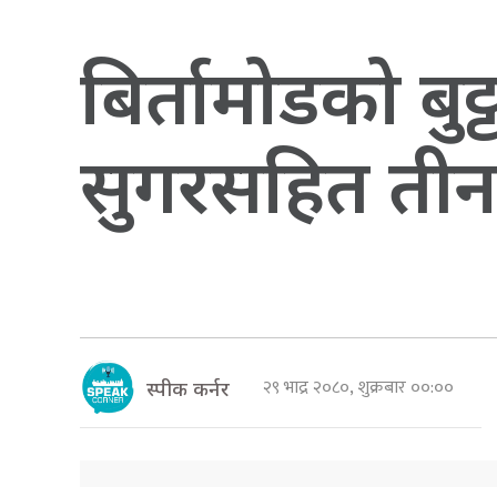
बिर्तामोडको बुट
सुगरसहित तीन
२९ भाद्र २०८०, शुक्रबार ००:००
स्पीक कर्नर