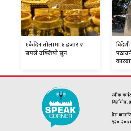
एकैदिन
विदेश
तोलामा ४ हजार २
सयले उक्लियो सुन
पठाउन
कारबा
स्पीक कर्नर
बिर्तामोड,
प्रेस काउन्
९२०-२०७