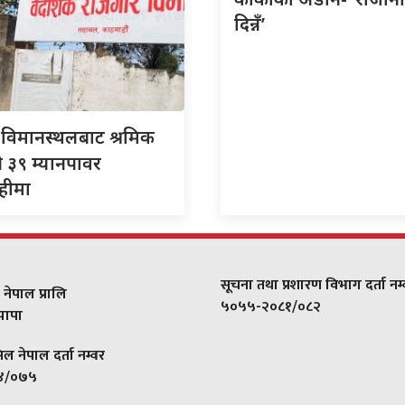
दिन्नँ’
ी
विमानस्थलबाट श्रमिक
े ३९ म्यानपावर
हीमा
सूचना तथा प्रशारण विभाग दर्ता नम्
 नेपाल प्रालि
५०५५-२०८१/०८२
 झापा
सिल नेपाल दर्ता नम्वर
४/०७५