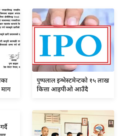
पुष्पलाल
पाका
इन्भेस्टमेन्टको १५ लाख
त माग
कित्ता आइपीओ आउँदै
र्दै
ामा