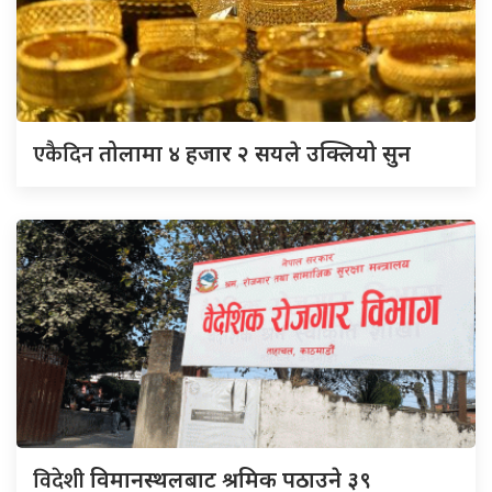
एकैदिन
तोलामा ४ हजार २ सयले उक्लियो सुन
विदेशी
विमानस्थलबाट श्रमिक पठाउने ३९