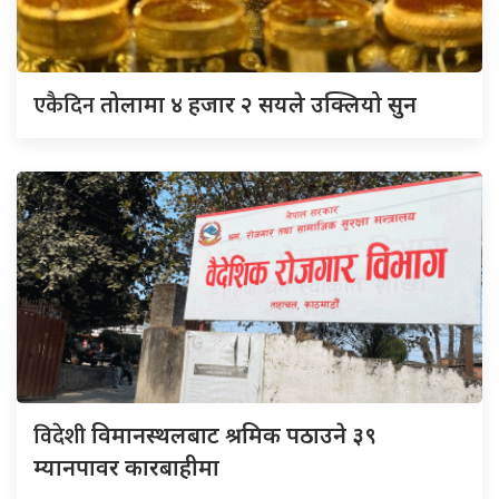
एकैदिन
तोलामा ४ हजार २ सयले उक्लियो सुन
विदेशी
विमानस्थलबाट श्रमिक पठाउने ३९
म्यानपावर कारबाहीमा