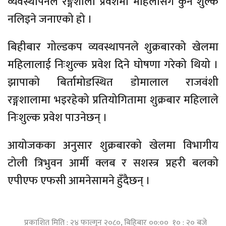
व्यवस्थापनले रङ्गशाला प्रवेशमा महिलासँग कुनै शुल्क
नलिइने जनाएको हो ।
बिहीबार गोल्डकप व्यवस्थापनले शुक्रबारको खेलमा
महिलालाई निःशुल्क प्रवेश दिने घोषणा गरेको थियो ।
झापाको बिर्तामोडस्थित डोमालाल राजवंशी
रङ्गशालामा भइरहेको प्रतियोगितामा शुक्रबार महिलाले
निःशुल्क प्रवेश पाउनेछन् ।
आयोजकका अनुसार शुक्रबारको खेलमा विभागीय
टोली त्रिभुवन आर्मी क्लब र सशस्त्र प्रहरी बलको
एपीएफ एफसी आमनेसामने हुँदैछन् ।
प्रकाशित मिति : २४ फाल्गुन २०८०, बिहिबार ००:०० १० : २० बजे