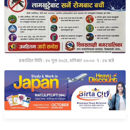
प्रकाशित मिति : २० पुस २०८१, शनिबार ००:०० ९ : २४ बजे