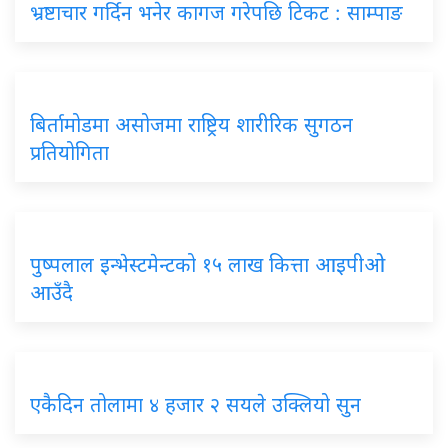
भ्रष्टाचार गर्दिन भनेर कागज गरेपछि टिकट : साम्पाङ
बिर्तामोडमा असोजमा राष्ट्रिय शारीरिक सुगठन
प्रतियोगिता
पुष्पलाल इन्भेस्टमेन्टको १५ लाख कित्ता आइपीओ
आउँदै
एकैदिन तोलामा ४ हजार २ सयले उक्लियो सुन