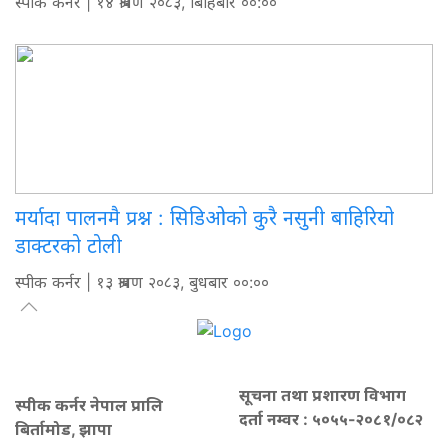
स्पीक कर्नर
| १४ श्रावण २०८३, बिहिबार ००:००
मर्यादा पालनमै प्रश्न : सिडिओको कुरै नसुनी बाहिरियो
डाक्टरको टोली
स्पीक कर्नर
| १३ श्रावण २०८३, बुधबार ००:००
सूचना तथा प्रशारण विभाग
स्पीक कर्नर नेपाल प्रालि
दर्ता नम्वर : ५०५५-२०८१/०८२
बिर्तामोड, झापा