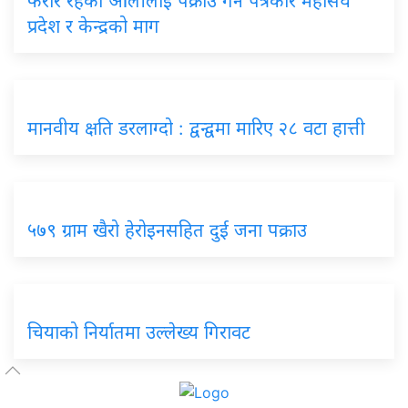
फरार रहेका ओलीलाई पक्राउ गर्न पत्रकार महासंघ
प्रदेश र केन्द्रको माग
मानवीय क्षति डरलाग्दो : द्वन्द्वमा मारिए २८ वटा हात्ती
५७९ ग्राम खैरो हेरोइनसहित दुई जना पक्राउ
चियाको निर्यातमा उल्लेख्य गिरावट