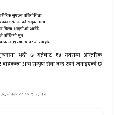
शारीरिक सुगठन प्रतियोगिता
त्रकार संगठनको संयुक्त माग
 लाख कित्ता आइपीओ आउँदै
े उक्लियो सुन
पठाउने ३९ म्यानपावर कारबाहीमा
 सूचनामा भदौ ७ गतेबाट १४ गतेसम्म आन्तरिक
ट बाहेकका अन्य सम्पूर्ण सेवा बन्द रहने जनाइएको छ
 २०७८, सोमबार ००:०० ९ : १३ बजे