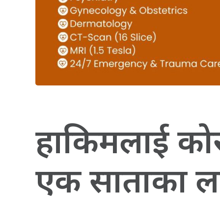
हाकिमलाई को
एक साताका ला