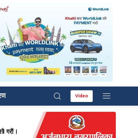
रण
Video