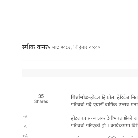
स्पीक कर्नर
५ भाद्र २०८२, बिहिबार ००:००
35
बिर्तामोड
-होटल हिकोला हेरिटेज बिर्ता
Shares
परिचर्चा गर्दै एघारौँ वार्षिक उत्सव म
-A
होटलका सञ्चालक देवीभक्त श्रेष्ठको अ
परिचर्चा गरिएको हाे । कार्यक्रममा विभि
A
+A