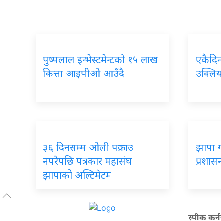
पुष्पलाल इन्भेस्टमेन्टको १५ लाख
एकैदि
कित्ता आइपीओ आउँदै
उक्लिय
३६ दिनसम्म ओली पक्राउ
झापा ग
नपरेपछि पत्रकार महासंघ
प्रशासन
झापाको अल्टिमेटम
स्पीक कर्न