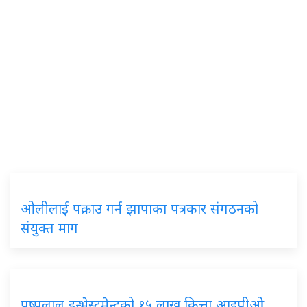
ओलीलाई पक्राउ गर्न झापाका पत्रकार संगठनको
संयुक्त माग
पुष्पलाल इन्भेस्टमेन्टको १५ लाख कित्ता आइपीओ