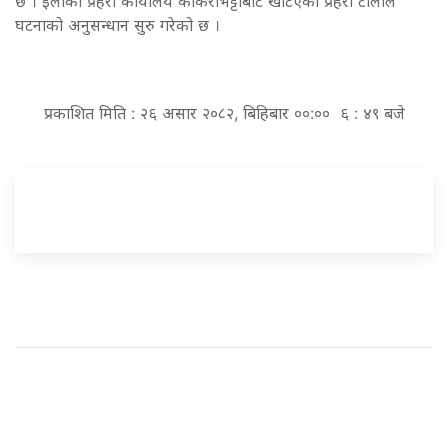
छ । इलाका प्रहरी कार्यालय काँकरभिट्टाबाट खटिएको प्रहरी टोलीले
घटनाको अनुसन्धान सुरु गरेको छ ।
प्रकाशित मिति : २६ असार २०८२, बिहिबार ००:०० ६ : ४९ बजे