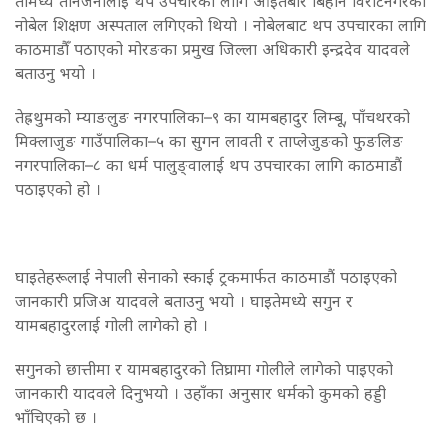
तीमध्ये तीनजनालाई थप उपचारका लागि आइतबार बिहानै विराटनगरको
नोबेल शिक्षण अस्पताल लगिएको थियो । नोबेलबाट थप उपचारका लागि
काठमाडौँ पठाएको मोरङका प्रमुख जिल्ला अधिकारी इन्द्रदेव यादवले
बताउनु भयो ।
तेह्रथुमको म्याङलुङ नगरपालिका–९ का यामबहादुर लिम्बू, पाँचथरको
मिक्लाजुङ गाउँपालिका–५ का सुगन लावती र ताप्लेजुङको फुङलिङ
नगरपालिका–८ का धर्म पालुङ्वालाई थप उपचारका लागि काठमाडौं
पठाइएको हो ।
घाइतेहरूलाई नेपाली सेनाको स्काई ट्रकमार्फत काठमाडौं पठाइएको
जानकारी प्रजिअ यादवले बताउनु भयो । घाइतेमध्ये सगुन र
यामबहादुरलाई गोली लागेको हो ।
सगुनको छात्तीमा र यामबहादुरको तिघ्रामा गोलीले लागेको पाइएको
जानकारी यादवले दिनुभयो । उहाँका अनुसार धर्मको कुमको हड्डी
भाँचिएको छ ।