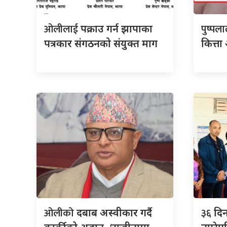
ओलीलाई
पुष्पल
पक्राउ गर्न झापाका
पत्रकार संगठनको संयुक्त माग
कित्त
ओलीको
३६
दबाब अस्वीकार गर्दै
दि