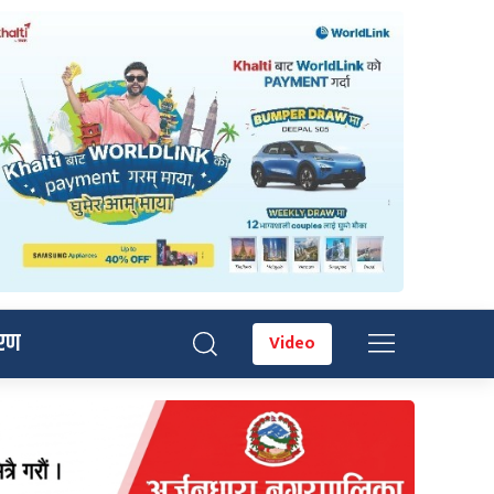
रण
Video