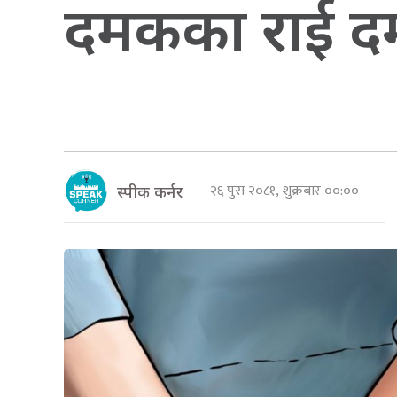
दमकका राई दम्
२६ पुस २०८१, शुक्रबार ००:००
स्पीक कर्नर