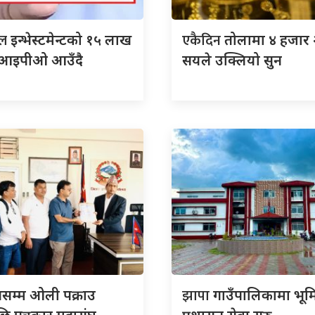
ाल
एकैदिन
इन्भेस्टमेन्टको १५ लाख
तोलामा ४ हजार 
ा आइपीओ आउँदै
सयले उक्लियो सुन
झापा
नसम्म ओली पक्राउ
गाउँपालिकामा भूम