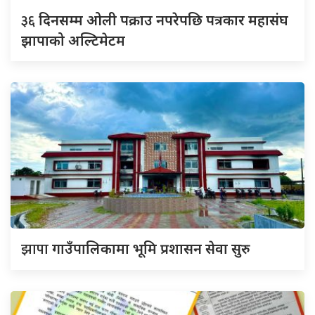
३६
दिनसम्म ओली पक्राउ नपरेपछि पत्रकार महासंघ
झापाको अल्टिमेटम
झापा
गाउँपालिकामा भूमि प्रशासन सेवा सुरु