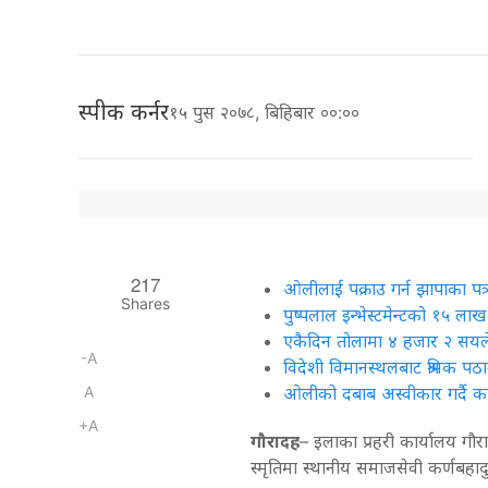
स्पीक कर्नर
१५ पुस २०७८, बिहिबार ००:००
217
ओलीलाई पक्राउ गर्न झापाका पत
Shares
पुष्पलाल इन्भेस्टमेन्टको १५ ल
एकैदिन तोलामा ४ हजार २ सयले
-A
विदेशी विमानस्थलबाट श्रमिक पठ
A
ओलीको दबाब अस्वीकार गर्दै कार्
+A
गौरादह
– इलाका प्रहरी कार्यालय गौर
स्मृतिमा स्थानीय समाजसेवी कर्णबहादुर