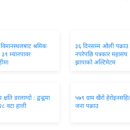
 विमानस्थलबाट श्रमिक
३६ दिनसम्म ओली पक्राउ
 ३९ म्यानपावर
नपरेपछि पत्रकार महासंघ
हीमा
झापाको अल्टिमेटम
क्षति डरलाग्दो : द्वन्द्वमा
५७९ ग्राम खैरो हेरोइनसहि
२८ वटा हात्ती
जना पक्राउ