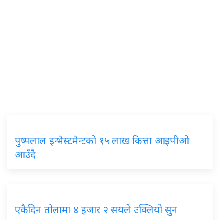
पुष्पलाल इन्भेस्टमेन्टको १५ लाख कित्ता आइपीओ
आउँदै
एकैदिन तोलामा ४ हजार २ सयले उक्लियो सुन