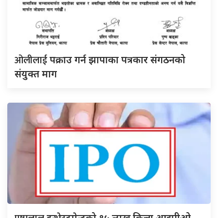
ओलीलाई
पक्राउ गर्न झापाका पत्रकार संगठनको
संयुक्त माग
इन्भेस्टमेन्टको १५ लाख कित्ता आइपीओ