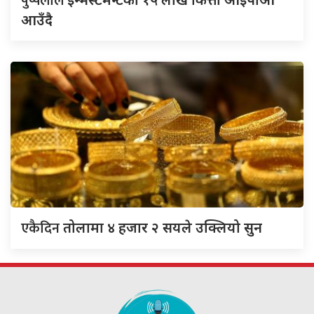
पुष्पलाल
आउँदै
एकैदिन
तोलामा ४ हजार २ सयले उक्लियो सुन