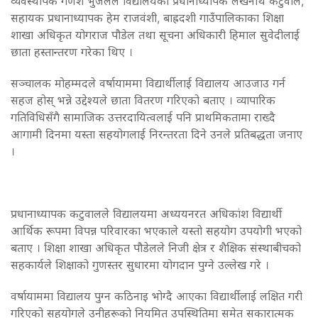
व्यवस्थापक गणेश भुजेलले विद्यालयका प्रधानाध्यापक लेखनाथ कटुवाल,
सहायक प्रधानाध्यापक हेम राजवंशी, बाह्रदशी गाउँपालिकाका शिक्षा
शाखा अधिकृत योगराज पौडेल तथा सूचना अधिकारी हिमाल सुवेदीलाई
छाता हस्तान्तरण गरेका थिए ।
सञ्चालक मोहम्मदले वर्षायाममा विद्यार्थीलाई विद्यालय आउजाउ गर्न
सहज होस् भन्ने उद्देश्यले छाता वितरण गरिएको बताए । व्यापारिक
गतिविधिसँगै सामाजिक उत्तरदायित्वलाई पनि प्राथमिकतामा राख्दै
आगामी दिनमा यस्ता सहयोगलाई निरन्तरता दिने उनले प्रतिबद्धता जनाए
।
प्रधानाध्यापक कटुवालले विद्यालयमा अध्ययनरत अधिकांश विद्यार्थी
आर्थिक रूपमा विपन्न परिवारका भएकाले यस्तो सहयोग उपयोगी भएको
बताए । शिक्षा शाखा अधिकृत पौडेलले निजी क्षेत्र र शैक्षिक संस्थाबीचको
सहकार्यले शिक्षाको गुणस्तर सुधारमा योगदान पुग्ने उल्लेख गरे ।
वर्षायाममा विद्यालय पुग्न कठिनाइ भोग्दै आएका विद्यार्थीलाई लक्षित गरी
गरिएको सहयोगले उनीहरूको नियमित उपस्थितिमा समेत सकारात्मक