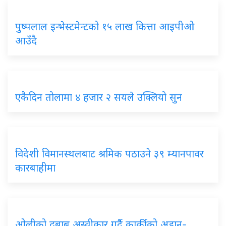
पुष्पलाल इन्भेस्टमेन्टको १५ लाख कित्ता आइपीओ
आउँदै
एकैदिन तोलामा ४ हजार २ सयले उक्लियो सुन
विदेशी विमानस्थलबाट श्रमिक पठाउने ३९ म्यानपावर
कारबाहीमा
ओलीको दबाब अस्वीकार गर्दै कार्कीको अडान-