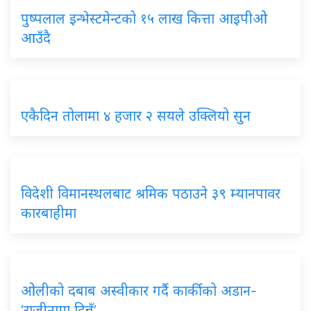
पुष्पलाल इन्भेस्टमेन्टको १५ लाख कित्ता आइपीओ
आउँदै
एकैदिन तोलामा ४ हजार २ सयले उक्लियो सुन
विदेशी विमानस्थलबाट श्रमिक पठाउने ३९ म्यानपावर
कारबाहीमा
ओलीको दबाब अस्वीकार गर्दै कार्कीको अडान-
‘राजीनामा दिन्नँ’