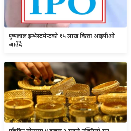
पुष्पलाल
इन्भेस्टमेन्टको १५ लाख कित्ता आइपीओ
आउँदै
तोलामा ४ हजार २ सयले उक्लियो सुन