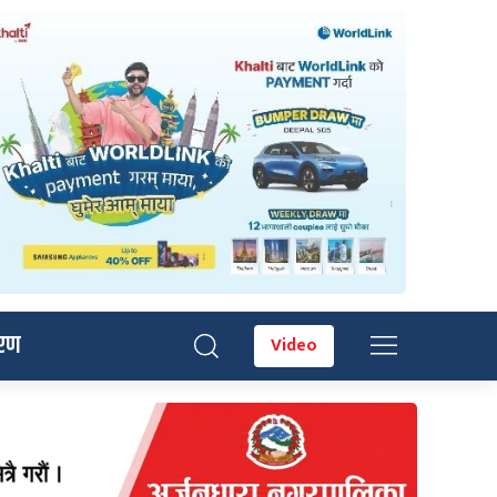
रण
Video