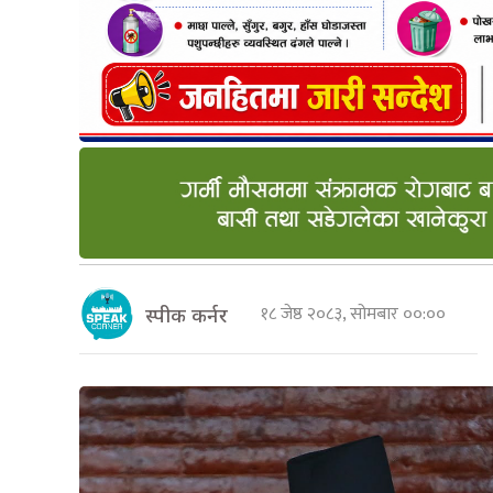
१८ जेष्ठ २०८३, सोमबार ००:००
स्पीक कर्नर