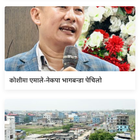
कोशीमा
एमाले-नेकपा भागबन्डा पेचिलो