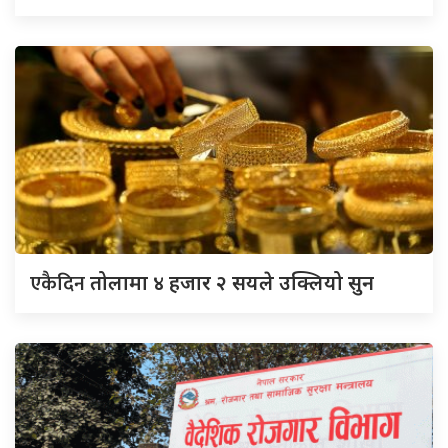
एकैदिन
तोलामा ४ हजार २ सयले उक्लियो सुन