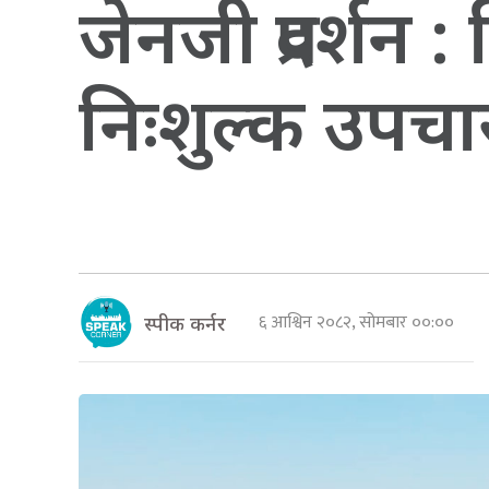
जेनजी प्रदर्शन
निःशुल्क उपचा
६ आश्विन २०८२, सोमबार ००:००
स्पीक कर्नर