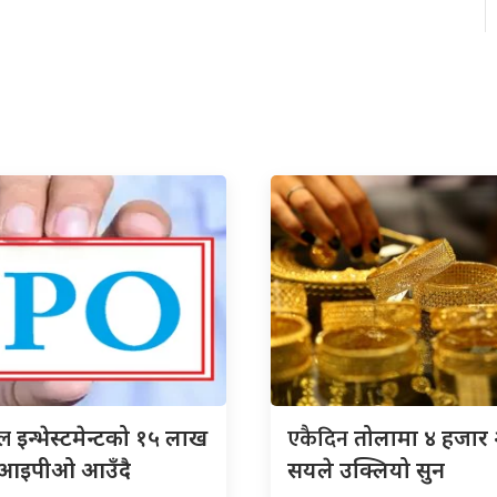
ाल
एकैदिन
इन्भेस्टमेन्टको १५ लाख
तोलामा ४ हजार 
ा आइपीओ आउँदै
सयले उक्लियो सुन