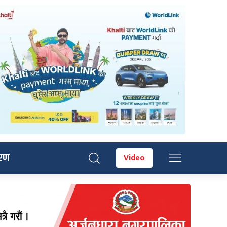
रण
Video