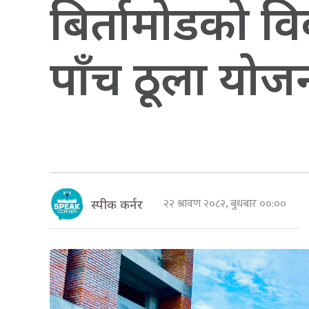
बिर्तामोडको 
पाँच ठूला योजन
२२ श्रावण २०८२, बुधबार ००:००
स्पीक कर्नर