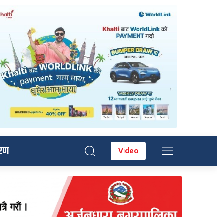
रण
Video