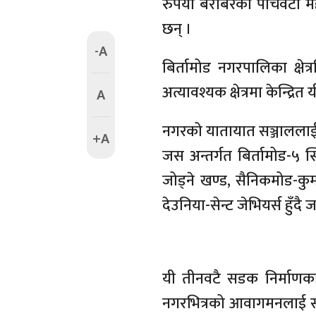
रुपैयाँ बराबरका पाँचवटा 
छन् ।
-A
बिर्तामोड नगरपालिका क्षेत्
अत्यावश्यक क्षेत्रमा केन्द्रि
A
नगरको यातायात सञ्जाललाई सु
+A
जस अन्तर्गत बिर्तामोड-५ स
जोड्ने खण्ड, सैनिकमोड-कुम
देउनिया-सेन्ट जेभियर्स हुँद
यी तीनवटै सडक निर्माणक
नगरभित्रको आवागमनलाई सह