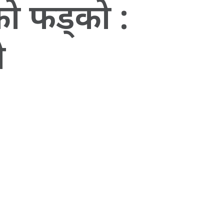
ो फड्को :
े