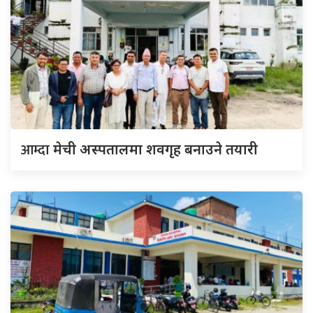
आम्दा
मेची अस्पतालमा शवगृह बनाउने तयारी